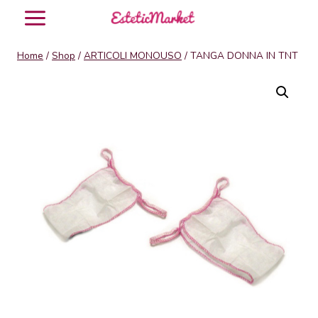
Salta
al
contenuto
Home
/
Shop
/
ARTICOLI MONOUSO
/
TANGA DONNA IN TNT