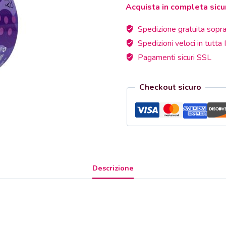
Acquista in completa sicu
BE
LOVELY
Spedizione gratuita sopra
200ML
Spedizioni veloci in tutta I
quantità
Pagamenti sicuri SSL
Checkout sicuro
Descrizione