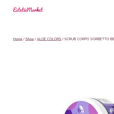
Salta
al
contenuto
Home
/
Shop
/
ALOE COLORS
/
SCRUB CORPO SORBETTO BE