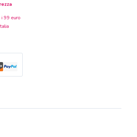
rezza
 i 99 euro
talia