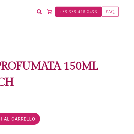
+39 339 416 0436
FAQ
PROFUMATA 150ML
UCH
I AL CARRELLO