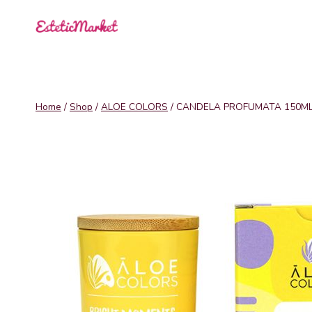
Salta
al
contenuto
Home
/
Shop
/
ALOE COLORS
/
CANDELA PROFUMATA 150ML