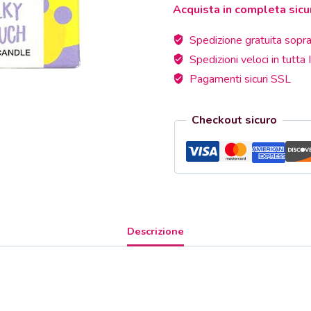
Acquista in completa sicu
SILKY
TOUCH
Spedizione gratuita sopra
quantità
Spedizioni veloci in tutta I
Pagamenti sicuri SSL
Checkout sicuro
Descrizione