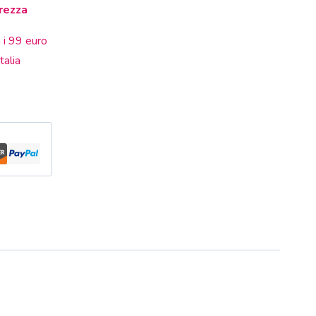
rezza
 i 99 euro
talia