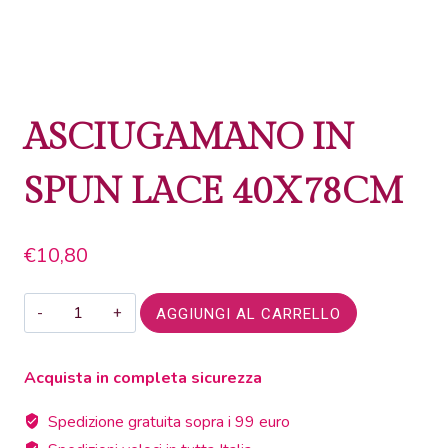
ASCIUGAMANO IN
SPUN LACE 40X78CM
€
10,80
ASCIUGAMANO
AGGIUNGI AL CARRELLO
IN
SPUN
Acquista in completa sicurezza
LACE
40X78CM
Spedizione gratuita sopra i 99 euro
quantità